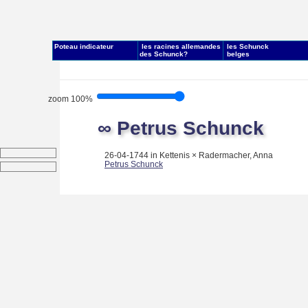
Poteau indicateur
les racines allemandes
les Schunck
des Schunck?
belges
zoom 100%
∞ Petrus Schunck
26-04-1744 in Kettenis × Radermacher, Anna
Petrus Schunck