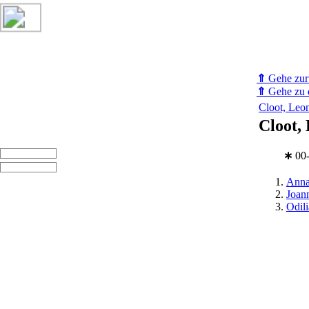
⇑
Gehe zurü
⇑
Gehe zu d
Cloot, Leo
Cloot,
∗
00
Anna
Joann
Odili