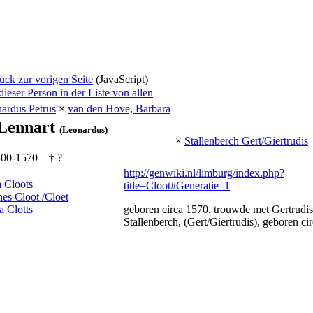
ck zur vorigen Seite
(JavaScript)
ieser Person in der Liste von allen
nardus Petrus
×
van den Hove, Barbara
 Lennart
(Leonardus)
×
Stallenberch Gert/Giertrudis
-00-1570
†
?
http://genwiki.nl/limburg/index.php?
 Cloots
title=Cloot#Generatie_1
es Cloot /Cloet
a Clotts
geboren circa 1570, trouwde met Gertrudis
Stallenberch, (Gert/Giertrudis), geboren ci