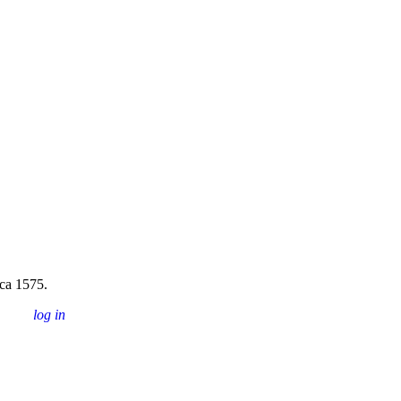
e135............
rca 1575.
log in