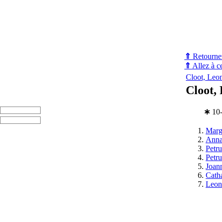
⇑
Retournez
⇑
Allez à ce
Cloot, Leo
Cloot,
∗
10-
Marg
Anna
Petru
Petru
Joan
Cath
Leon