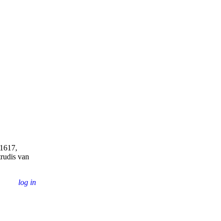
1329...........
 1617,
rudis van
log in