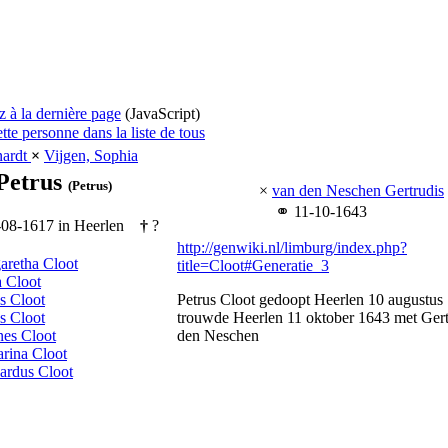
e
 à la dernière page
(JavaScript)
tte personne dans la liste de tous
nardt
×
Vijgen, Sophia
 Petrus
(Petrus)
×
van den Neschen Gertrudis
⚭
11-10-1643
08-1617 in Heerlen
†
?
http://genwiki.nl/limburg/index.php?
aretha Cloot
title=Cloot#Generatie_3
 Cloot
s Cloot
Petrus Cloot gedoopt Heerlen 10 augustus
s Cloot
trouwde Heerlen 11 oktober 1643 met Gert
nes Cloot
den Neschen
arina Cloot
ardus Cloot