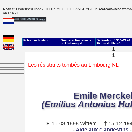
Notice
: Undefined index: HTTP_ACCEPT_LANGUAGE in
/var/www/vhosts/hos
on line
21
Poteau indicateur
Guerre et Résistance
Valkenburg 1944–2024
au Limbourg NL
80 ans de liberté
1
1
Les résistants tombés au Limbourg NL
Emile Mercke
(Emilius Antonius Hu
∗
15-03-1898 Wittem
†
15-12-19
-
Aide aux clandestins