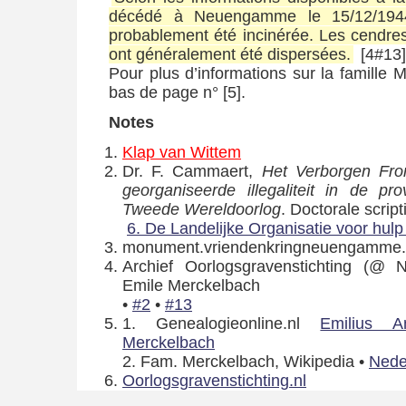
décédé à Neuengamme le 15/12/1944
probablement été incinérée. Les cendre
ont généralement été dispersées.
[4#13]
Pour plus d’informations sur la famille 
bas de page n° [5].
Notes
Klap van Wittem
Dr. F. Cammaert,
Het Verborgen Fro
georganiseerde illegaliteit in de pr
Tweede Wereldoorlog
. Doctorale scrip
6. De Landelijke Organisatie voor hul
monument.vriendenkringneuengamme
Archief Oorlogsgravenstichting (@ Na
Emile Merckelbach
•
#2
•
#13
1. Genealogieonline.nl
Emilius A
Merckelbach
2. Fam. Merckelbach, Wikipedia •
Nede
Oorlogsgravenstichting.nl