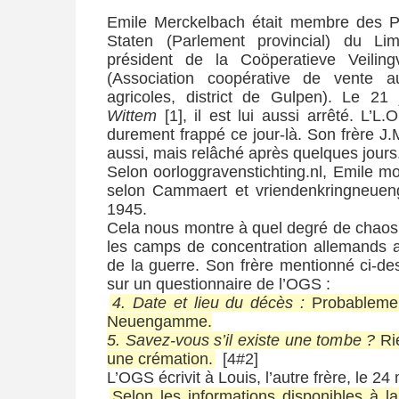
Emile Merckelbach était membre des Pr
Staten (Parlement provincial) du Li
président de la Coöperatieve Veiling
(Association coopérative de vente 
agricoles, district de Gulpen). Le 21
Wittem
[1], il est lui aussi arrêté. L’L.
durement frappé ce jour-là. Son frère J.
aussi, mais relâché après quelques jours.
Selon oorloggravenstichting.nl, Emile m
selon Cammaert et vriendenkringneueng
1945.
Cela nous montre à quel degré de chaos 
les camps de concentration allemands 
de la guerre. Son frère mentionné ci-des
sur un questionnaire de l’OGS :
4. Date et lieu du décès :
Probablemen
Neuengamme.
5. Savez-vous s’il existe une tombe ?
Ri
une crémation.
[4#2]
L’OGS écrivit à Louis, l’autre frère, le 24
Selon les informations disponibles à la