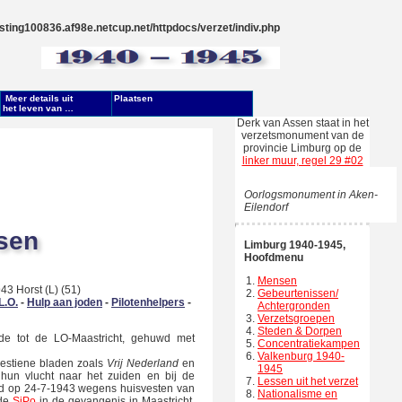
ting100836.af98e.netcup.net/httpdocs/verzet/indiv.php
Meer details uit
Plaatsen
het leven van …
Derk van Assen staat in het
verzetsmonument van de
provincie Limburg op de
linker muur, regel 29 #02
Oorlogsmonument in Aken-
Eilendorf
sen
Limburg 1940-1945,
Hoofdmenu
Mensen
3 Horst (L) (51)
Gebeurtenissen/
L.O.
-
Hulp aan joden
-
Pilotenhelpers
-
Achtergronden
Verzetsgroepen
Steden & Dorpen
rde tot de LO-Maastricht, gehuwd met
Concentratiekampen
Valkenburg 1940-
ndestiene bladen zoals
Vrij Nederland
en
1945
j hun vlucht naar het zuiden en bij de
Lessen uit het verzet
eerd op 24-7-1943 wegens huisvesten van
Nationalisme en
 de
SiPo
in de gevangenis in Maastricht.