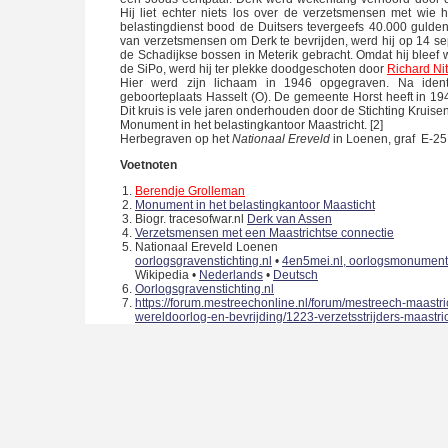
Hij liet echter niets los over de verzetsmensen met wie
belastingdienst bood de Duitsers tevergeefs 40.000 gulde
van verzetsmensen om Derk te bevrijden, werd hij op 14 s
de Schadijkse bossen in Meterik gebracht. Omdat hij bleef 
de SiPo, werd hij ter plekke doodgeschoten door
Richard Ni
Hier werd zijn lichaam in 1946 opgegraven. Na identi
geboorteplaats Hasselt (O). De gemeente Horst heeft in 19
Dit kruis is vele jaren onderhouden door de Stichting Kruis
Monument in het belastingkantoor Maastricht. [2]
Herbegraven op het
Nationaal Ereveld
in Loenen, graf E-25,
Voetnoten
Berendje Grolleman
Monument in het belastingkantoor Maasticht
Biogr. tracesofwar.nl
Derk van Assen
Verzetsmensen met een Maastrichtse connectie
Nationaal Ereveld Loenen
oorlogsgravenstichting.nl
•
4en5mei.nl, oorlogsmonumen
Wikipedia •
Nederlands
•
Deutsch
Oorlogsgravenstichting.nl
https://forum.mestreechonline.nl/forum/mestreech-maastr
wereldoorlog-en-bevrijding/1223-verzetsstrijders-maastri