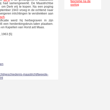
fascisme na de
 hij had samengewerkt. De Maastrichtse
oorlog
n om Derk vrij te kopen. Na een poging
eptember 1943 vroeg in de ochtend naar
weigeren inlichtingen te verstrekken aan
tsch
.
ficatie werd hij herbegraven in zijn
46 een herdenkingskruis laten plaatsen.
en en Kapellen van Horst a/d Maas.
 1963 [5]
ten
icht/geschiedenis-maastricht/tweede-
cht