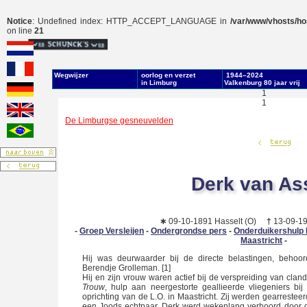
Notice
: Undefined index: HTTP_ACCEPT_LANGUAGE in
/var/www/vhosts/hos
on line
21
Wegwĳzer
oorlog en verzet
1944–2024
in Limburg
Valkenburg 80 jaar vrĳ
1
1
De Limburgse gesneuvelden
Derk van As
∗
09-10-1891 Hasselt (O)
†
13-09-194
-
Groep Versleijen
-
Ondergrondse pers
-
Onderduikershulp 
Maastricht
-
Hij was deurwaarder bij de directe belastingen, behoo
Berendje Grolleman. [1]
Hij en zijn vrouw waren actief bij de verspreiding van cla
Trouw
, hulp aan neergestorte geallieerde vliegeniers bi
oprichting van de L.O. in Maastricht. Zij werden gearrest
een Joods echtpaar. Derk werd wekenlang verhoord door